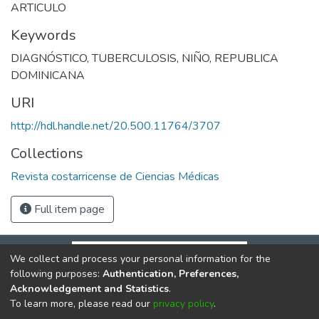
ARTICULO
Keywords
DIAGNÓSTICO
,
TUBERCULOSIS
,
NIÑO
,
REPUBLICA
DOMINICANA
URI
http://hdl.handle.net/20.500.11764/3707
Collections
Revista costarricense de Ciencias Médicas
Full item page
We collect and process your personal information for the
following purposes:
Authentication, Preferences,
Acknowledgement and Statistics
.
To learn more, please read our
privacy policy
.
DSpace software
copyright © 2002-2026
LYRASIS