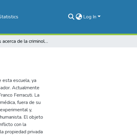
Statistics
Log In
Notas acerca de la criminología clínica
e esta escuela, ya
reador. Actualmente
Franco Ferracuti. La
 médica, fuera de su
o experimental y,
a humanista. El objeto
flicto con la
la propiedad privada