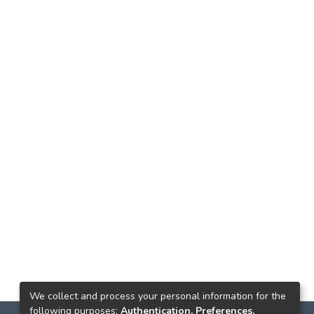
We collect and process your personal information for the
following purposes:
Authentication, Preferences,