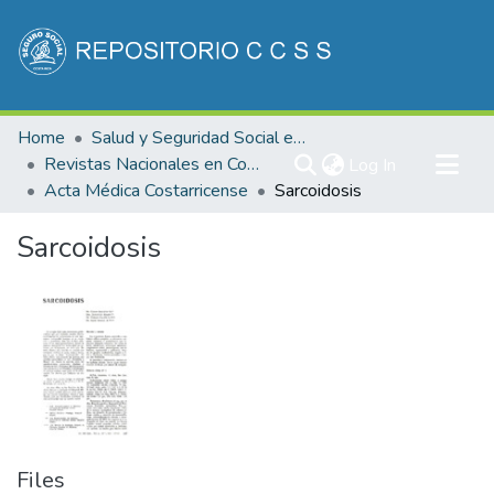
Communities & Collections
Home
Salud y Seguridad Social en Costa Rica
All of DSpace
Revistas Nacionales en Costa Rica
(current)
Log In
Acta Médica Costarricense
Sarcoidosis
Statistics
Sarcoidosis
Files