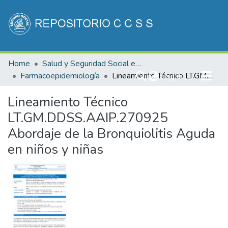
Communities & Collections
Home
Salud y Seguridad Social en Costa Rica
All of DSpace
Farmacoepidemiología
(current)
Lineamiento Técnico LT.GM.DDSS.AAIP.270925 Abordaje de la Bronquiolitis Aguda en niños y niñas
Log In
Statistics
Lineamiento Técnico
LT.GM.DDSS.AAIP.270925
Abordaje de la Bronquiolitis Aguda
en niños y niñas