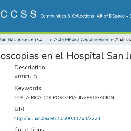
Communities & Collections
All of DSpace
Revistas Nacionales en Costa Rica
Acta Médica Costarricense
oscopias en el Hospital San 
Description
ARTICULO
Keywords
COSTA RICA
,
COLPOSCOPÍA
,
INVESTIGACIÓN
URI
http://hdl.handle.net/20.500.11764/2224
Collections