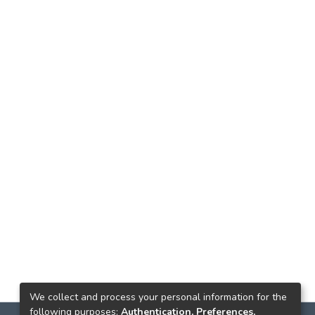
We collect and process your personal information for the
following purposes:
Authentication, Preferences,