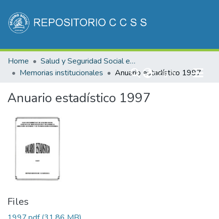
Communities & Collections
Home
Salud y Seguridad Social en Costa Rica
All of DSpace
Memorias institucionales
Anuario estadístico 1997
(current)
Log In
Statistics
Anuario estadístico 1997
Files
1997.pdf
(31.86 MB)