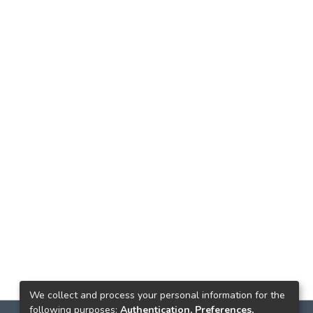
We collect and process your personal information for the
following purposes:
Authentication, Preferences,