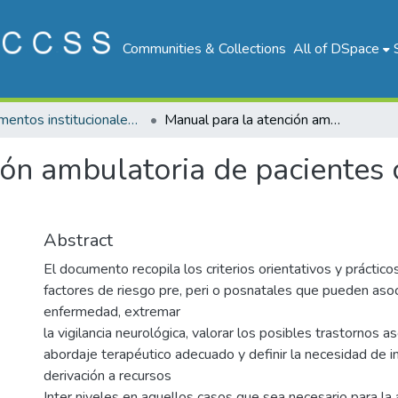
Communities & Collections
All of DSpace
Documentos institucionales DDSS
Manual para la atención ambulatoria de pacientes con Parálisis Cerebral Versión 1.0
ón ambulatoria de pacientes c
Abstract
El documento recopila los criterios orientativos y prácticos
factores de riesgo pre, peri o posnatales que pueden aso
enfermedad, extremar
la vigilancia neurológica, valorar los posibles trastornos a
abordaje terapéutico adecuado y definir la necesidad de i
derivación a recursos
Inter niveles en aquellos casos que sea necesario para la 