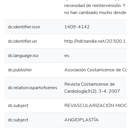
necesidad de reintervención. Y l
no han cambiado mucho desde e
dc.identifier.issn
1409-4142
dc.identifier.uri
http://hdl.handle.net/20.500.1
dc.language.iso
es
dc.publisher
Asociación Costarricense de Card
Revista Costarricense de
dc.relation.ispartofseries
Cardiología;9(2): 3-4. 2007
dc.subject
REVASCULARIZACIÓN MIOCÁ
dc.subject
ANGIOPLASTÍA