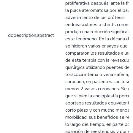
proliferativa después, ante la fra
la placa ateromatosa por el balón
advenimiento de las prótesis
endovasculares o stents coronar
produjo una reducción significati
dc.description.abstract
este fenómeno. En la década de 
se hicieron varios ensayos que
compararon los resultados a larg
de esta terapia con la revasculari
quirúrgica utilizando puentes de a
toráccica interna o vena safena, 
coronario, en pacientes con lesio
menos 2 vasos coronarios. Se en
que si bien la angioplastía percu
aportaba resultados equivalente
corto plazo y con mucho menos
morbilidad, sus beneficios se red
lo largo del tiempo, en parte por 
aparición de reestenosis y por e