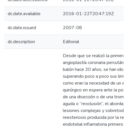
dc.date.available
2016-01-22T20:47:19Z
dc.date.issued
2007-08
dc.description
Editorial
Desde que se realizó la primera
angioplastía coronaria percutáne
balón hace 30 años, se han ido
superando poco a poco sus limit
como eran la necesidad de un eq
quirúrgico en espera ante la posib
de una disección o de una tromb
aguda o “reoclusión”, el abordaje
lesiones complejas y sobretodo, 
reestenosis producida por la res
endotelial inflamatoria primero y