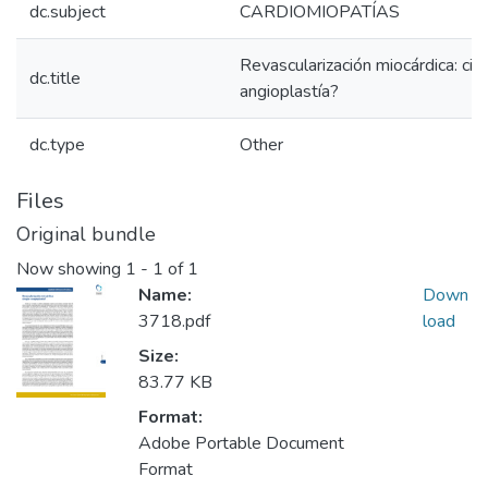
dc.subject
CARDIOMIOPATÍAS
Revascularización miocárdica: ciru
dc.title
angioplastía?
dc.type
Other
Files
Original bundle
Now showing
1 - 1 of 1
Name:
Down
3718.pdf
load
Size:
83.77 KB
Format:
Adobe Portable Document
Format