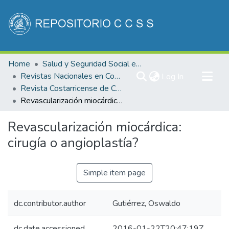
Communities & Collections
Home
Salud y Seguridad Social en Costa Rica
All of DSpace
Revistas Nacionales en Costa Rica
(current)
Log In
Revista Costarricense de Cardiología
Statistics
Revascularización miocárdica: cirugía o angioplastía?
Revascularización miocárdica:
cirugía o angioplastía?
Simple item page
dc.contributor.author
Gutiérrez, Oswaldo
dc.date.accessioned
2016-01-22T20:47:19Z