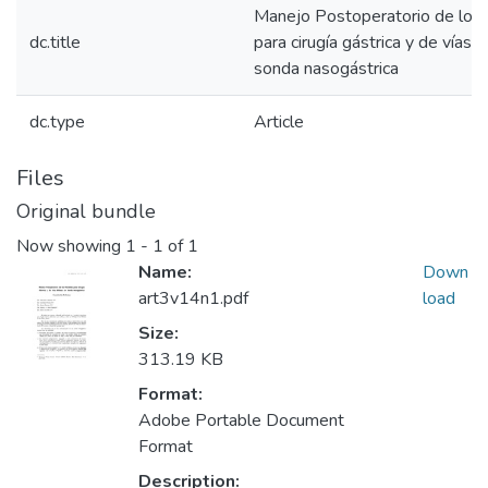
Manejo Postoperatorio de los 
dc.title
para cirugía gástrica y de vías bi
sonda nasogástrica
dc.type
Article
Files
Original bundle
Now showing
1 - 1 of 1
Name:
Down
art3v14n1.pdf
load
Size:
313.19 KB
Format:
Adobe Portable Document
Format
Description: