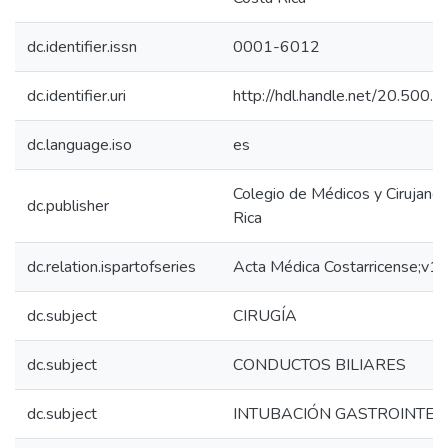
dc.identifier.issn
0001-6012
dc.identifier.uri
http://hdl.handle.net/20.500
dc.language.iso
es
Colegio de Médicos y Cirujano
dc.publisher
Rica
dc.relation.ispartofseries
Acta Médica Costarricense;v1
dc.subject
CIRUGÍA
dc.subject
CONDUCTOS BILIARES
dc.subject
INTUBACIÓN GASTROINTES