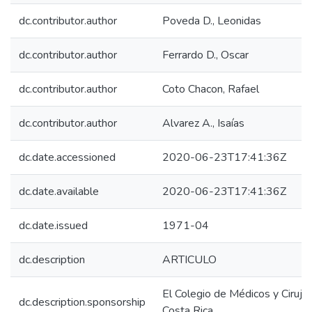
dc.contributor.author
Poveda D., Leonidas
dc.contributor.author
Ferrardo D., Oscar
dc.contributor.author
Coto Chacon, Rafael
dc.contributor.author
Alvarez A., Isaías
dc.date.accessioned
2020-06-23T17:41:36Z
dc.date.available
2020-06-23T17:41:36Z
dc.date.issued
1971-04
dc.description
ARTICULO
El Colegio de Médicos y Ciruja
dc.description.sponsorship
Costa Rica