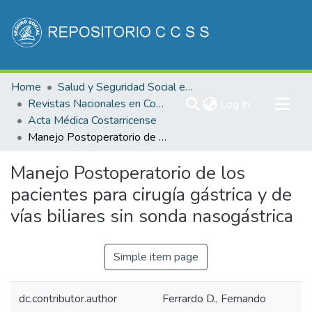
Communities & Collections
Home
Salud y Seguridad Social en Costa Rica
All of DSpace
Revistas Nacionales en Costa Rica
(current)
Log In
Acta Médica Costarricense
Statistics
Manejo Postoperatorio de los pacientes para cirugía gástrica y de vías biliares sin sonda nasogástrica
Manejo Postoperatorio de los
pacientes para cirugía gástrica y de
vías biliares sin sonda nasogástrica
Simple item page
dc.contributor.author
Ferrardo D., Fernando