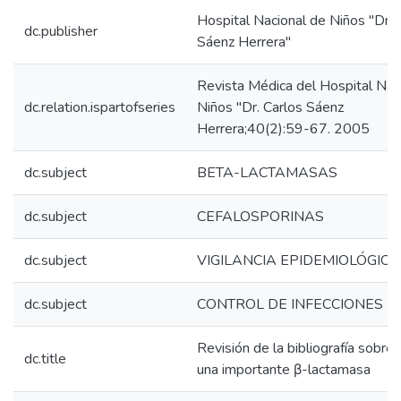
Hospital Nacional de Niños "Dr. 
dc.publisher
Sáenz Herrera"
Revista Médica del Hospital Nac
dc.relation.ispartofseries
Niños "Dr. Carlos Sáenz
Herrera;40(2):59-67. 2005
dc.subject
BETA-LACTAMASAS
dc.subject
CEFALOSPORINAS
dc.subject
VIGILANCIA EPIDEMIOLÓGICA
dc.subject
CONTROL DE INFECCIONES
Revisión de la bibliografía sobr
dc.title
una importante β-lactamasa