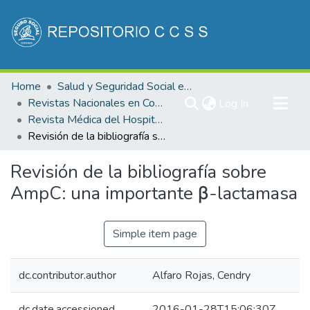
Communities & Collections
Home
Salud y Seguridad Social en Costa Rica
All of DSpace
Revistas Nacionales en Costa Rica
(current)
Log In
Revista Médica del Hospital Nacional de Niños "Dr. Carlos Saenz Herrera"
Statistics
Revisión de la bibliografía sobre AmpC: una importante β-lactamasa
Revisión de la bibliografía sobre
AmpC: una importante β-lactamasa
Simple item page
dc.contributor.author
Alfaro Rojas, Cendry
dc.date.accessioned
2016-01-28T15:06:30Z