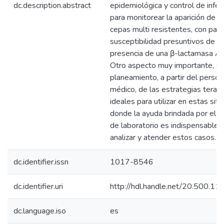
dc.description.abstract
epidemiológica y control de infec
para monitorear la aparición de 
cepas multi resistentes, con pat
susceptibilidad presuntivos de la
presencia de una β-lactamasa A
Otro aspecto muy importante, es
planeamiento, a partir del person
médico, de las estrategias terap
ideales para utilizar en estas situ
donde la ayuda brindada por el p
de laboratorio es indispensable 
analizar y atender estos casos.
dc.identifier.issn
1017-8546
dc.identifier.uri
http://hdl.handle.net/20.500.1
dc.language.iso
es