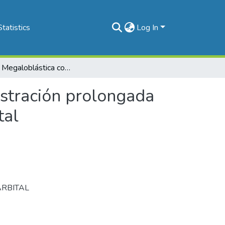
Statistics
Log In
Anemia Megaloblástica condicionada por la administración prolongada del 5-5 Difenil Hidantoinato Sódico y de Fenobarbital
stración prolongada
tal
RBITAL