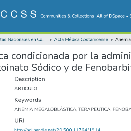
Communities & Collections
All of DSpace
Revistas Nacionales en Costa Rica
Acta Médica Costarricense
a condicionada por la admini
toinato Sódico y de Fenobarbi
Description
ARTICULO
Keywords
ANEMIA MEGALOBLÁSTICA
,
TERAPEUTICA
,
FENOBA
URI
http://hdl.handle.net/20.500.11764/1914