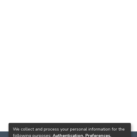
We collect and process your personal information for the
following purposes:
Authentication, Preferences,