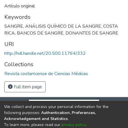
Artículo original
Keywords
SANGRE
,
ANÁLISIS QUÍMICO DE LA SANGRE
,
COSTA
RICA
,
BANCOS DE SANGRE
,
DONANTES DE SANGRE
URI
http://hdl.handle.net/20.500.11764/332
Collections
Revista costarricense de Ciencias Médicas
Full item page
We collect and process your personal information for the
following purposes:
Authentication, Preferences,
Acknowledgement and Statistics
.
To learn more, please read our
privacy policy
.
DSpace software
copyright © 2002-2026
LYRASIS