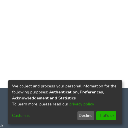
We collect and process your personal information for the
following purposes:
Authentication, Preferences,
Acknowledgement and Statistics
.
To learn more, please read our
privacy policy
.
Customize
Decline
That's ok
ck