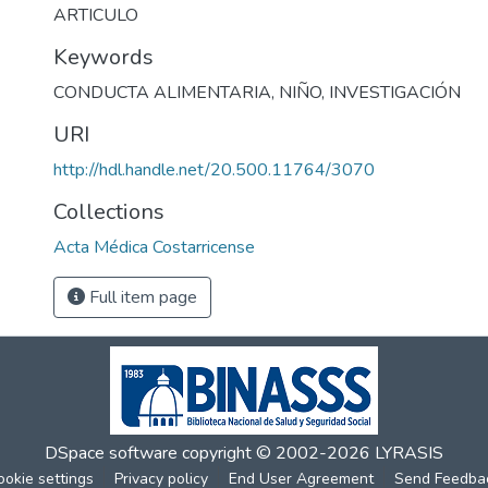
ARTICULO
Keywords
CONDUCTA ALIMENTARIA
,
NIÑO
,
INVESTIGACIÓN
URI
http://hdl.handle.net/20.500.11764/3070
Collections
Acta Médica Costarricense
Full item page
DSpace software
copyright © 2002-2026
LYRASIS
ookie settings
Privacy policy
End User Agreement
Send Feedba