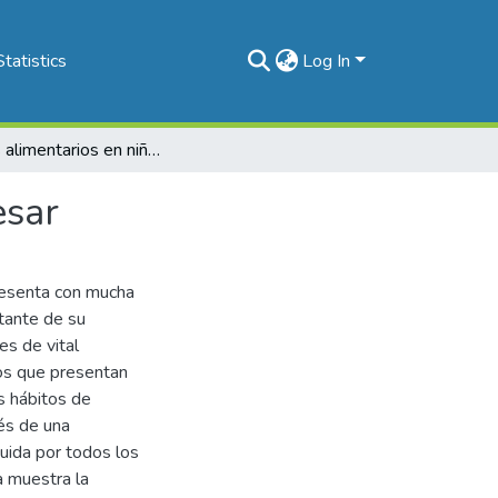
Statistics
Log In
Hábitos alimentarios en niños con falla para progresar
esar
resenta con mucha
rtante de su
es de vital
ios que presentan
s hábitos de
és de una
tuida por todos los
a muestra la