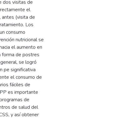
 dos visitas de
rrectamente el
 antes (visita de
tratamiento. Los
n un consumo
ención nutricional se
hacia el aumento en
a forma de postres
general, se logró
 pe significativa
amente el consumo de
rios fáciles de
 FPP es importante
s programas de
ntros de salud del
CCSS, y así obtener