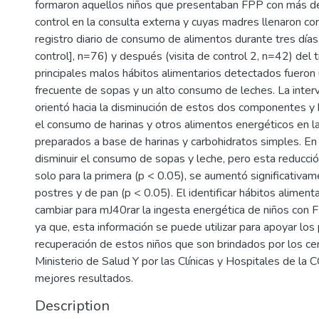
formaron aquellos niños que presentaban FPP con más de
control en la consulta externa y cuyas madres llenaron co
registro diario de consumo de alimentos durante tres días,
control], n=76) y después (visita de control 2, n=42) del 
principales malos hábitos alimentarios detectados fuero
frecuente de sopas y un alto consumo de leches. La interv
orientó hacia la disminución de estos dos componentes y 
el consumo de harinas y otros alimentos energéticos en l
preparados a base de harinas y carbohidratos simples. En 
disminuir el consumo de sopas y leche, pero esta reducción
solo para la primera (p < 0.05), se aumentó significativ
postres y de pan (p < 0.05). El identificar hábitos alimenta
cambiar para mJ40rar la ingesta energética de niños con
ya que, esta información se puede utilizar para apoyar lo
recuperación de estos niños que son brindados por los ce
Ministerio de Salud Y por las Clínicas y Hospitales de la 
mejores resultados.
Description