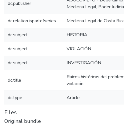
ASOCOMEFO - Departamento
dc.publisher
Medicina Legal, Poder Judicial,
dc.relation.ispartofseries
Medicina Legal de Costa Rica;
dc.subject
HISTORIA
dc.subject
VIOLACIÓN
dc.subject
INVESTIGACIÓN
Raíces históricas del problema 
dc.title
violación
dc.type
Article
Files
Original bundle