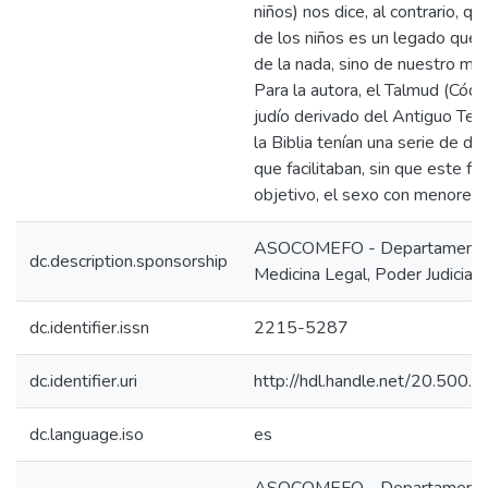
niños) nos dice, al contrario, q
de los niños es un legado que
de la nada, sino de nuestro mi
Para la autora, el Talmud (Códi
judío derivado del Antiguo Te
la Biblia tenían una serie de di
que facilitaban, sin que este fu
objetivo, el sexo con menores 
ASOCOMEFO - Departamento
dc.description.sponsorship
Medicina Legal, Poder Judicial,
dc.identifier.issn
2215-5287
dc.identifier.uri
http://hdl.handle.net/20.500
dc.language.iso
es