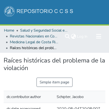
Communities & Collections
Home
Salud y Seguridad Social en Costa Rica
All of DSpace
Revistas Nacionales en Costa Rica
(current)
Log In
Medicina Legal de Costa Rica
Statistics
Raíces históricas del problema de la violación
Raíces históricas del problema de la
violación
Simple item page
dc.contributor.author
Schipter, Jacobo
dc.date.accessioned
2020-08-04T20:08:00Z