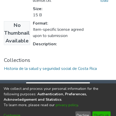
license.txt
load
Size:
15 B
Format:
No
Item-specific license agreed
Thumbnail
upon to submission
Available
Description:
Collections
Historia de la salud y seguridad social de Costa Rica
We collect and process your personal information for the
following purposes:
Authentication, Preferences,
Acknowledgement and Statistics
.
To learn more, please read our
privacy policy
.
DSpace software
copyright © 2002-2026
LYRASIS
Cookie
Privacy
End User
Send
Customize
Decline
That's ok