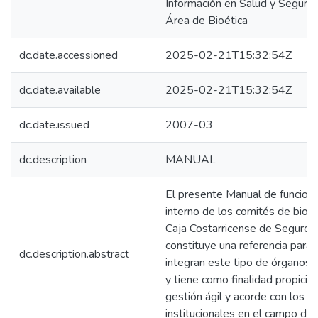
Información en Salud y Segurida
Área de Bioética
dc.date.accessioned
2025-02-21T15:32:54Z
dc.date.available
2025-02-21T15:32:54Z
dc.date.issued
2007-03
dc.description
MANUAL
El presente Manual de funcion
interno de los comités de bioét
Caja Costarricense de Seguro S
constituye una referencia para
dc.description.abstract
integran este tipo de órganos 
y tiene como finalidad propiciar
gestión ágil y acorde con los l
institucionales en el campo de l