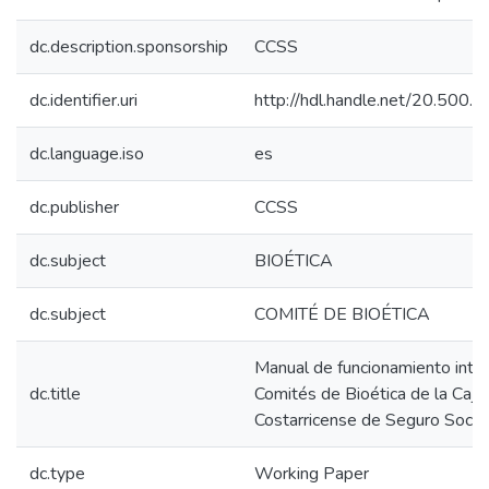
dc.description.sponsorship
CCSS
dc.identifier.uri
http://hdl.handle.net/20.500
dc.language.iso
es
dc.publisher
CCSS
dc.subject
BIOÉTICA
dc.subject
COMITÉ DE BIOÉTICA
Manual de funcionamiento inter
dc.title
Comités de Bioética de la Caja
Costarricense de Seguro Social
dc.type
Working Paper