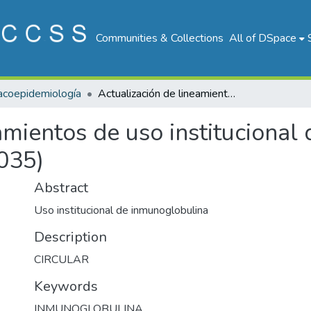
Communities & Collections
All of DSpace
coepidemiología
Actualización de lineamientos de uso institucional de inmunoglobulina IV (código 1-10-44-4035)
amientos de uso institucional
035)
Abstract
Uso institucional de inmunoglobulina
Description
CIRCULAR
Keywords
INMUNOGLOBULINA