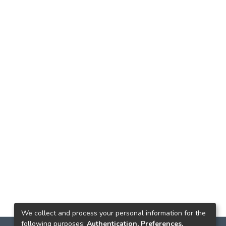
We collect and process your personal information for the
following purposes:
Authentication, Preferences,