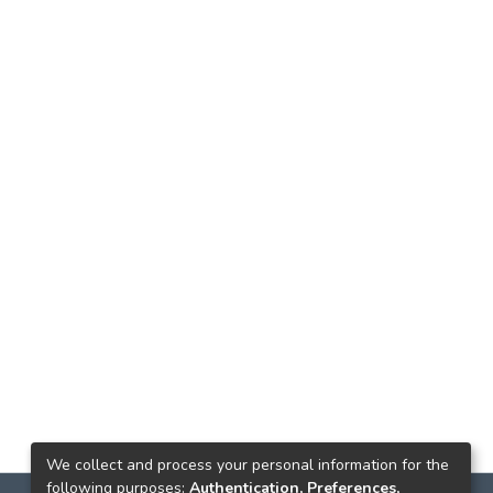
We collect and process your personal information for the
following purposes:
Authentication, Preferences,