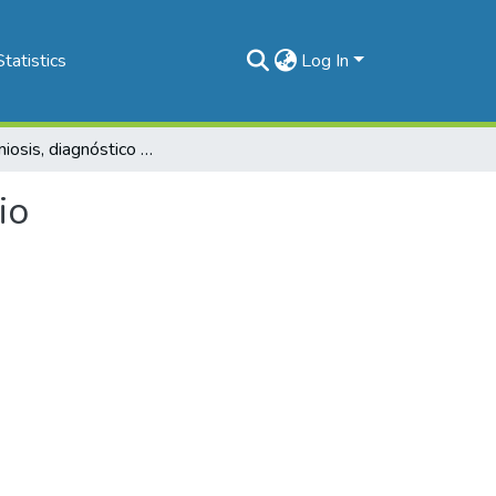
Statistics
Log In
Adenomiosis, diagnóstico olvidado en nuestro medio
io