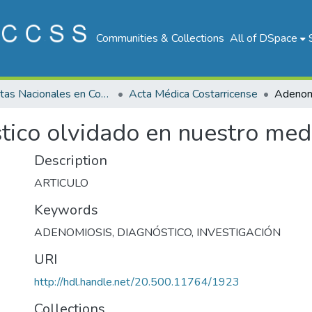
Communities & Collections
All of DSpace
Revistas Nacionales en Costa Rica
Acta Médica Costarricense
tico olvidado en nuestro med
Description
ARTICULO
Keywords
ADENOMIOSIS
,
DIAGNÓSTICO
,
INVESTIGACIÓN
URI
http://hdl.handle.net/20.500.11764/1923
Collections