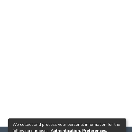
We collect and process your personal information for the
following purposes:
Authentication, Preferences,