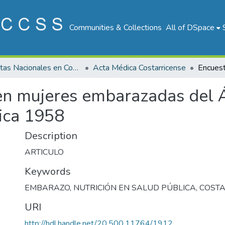
Communities & Collections
All of DSpace
Revistas Nacionales en Costa Rica
Acta Médica Costarricense
 en mujeres embarazadas del 
Rica 1958
Description
ARTICULO
Keywords
EMBARAZO
,
NUTRICIÓN EN SALUD PÚBLICA
,
COSTA
URI
http://hdl.handle.net/20.500.11764/1912