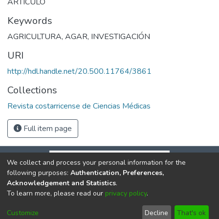
ARTICULO
Keywords
AGRICULTURA
,
AGAR
,
INVESTIGACIÓN
URI
http://hdl.handle.net/20.500.11764/3861
Collections
Revista costarricense de Ciencias Médicas
Full item page
We collect and process your personal information for the
following purposes:
Authentication, Preferences,
Acknowledgement and Statistics
.
To learn more, please read our
privacy policy
.
DSpace software
copyright © 2002-2026
LYRASIS
Cookie
Privacy
End User
Send
Customize
Decline
That's ok