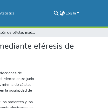
Statistics
Log In
Recoleccón de células madre en sangre periférica mediante eféresis de grandes volúmenes
mediante eféresis de
olecciones de
al México entre junio
s mínima de células
n la posibilidad de
 los pacientes y los
éresis efectuados en