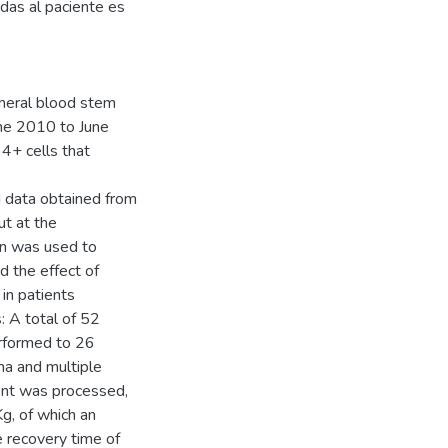
das al paciente es
pheral blood stem
une 2010 to June
4+ cells that
d data obtained from
ut at the
on was used to
d the effect of
in patients
 A total of 52
erformed to 26
a and multiple
ent was processed,
g, of which an
 recovery time of