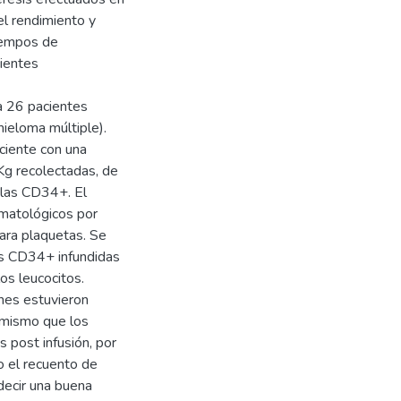
el rendimiento y
tiempos de
ientes
a 26 pacientes
eloma múltiple).
ciente con una
Kg recolectadas, de
ulas CD34+. El
matológicos por
ara plaquetas. Se
as CD34+ infundidas
os leucocitos.
ones estuvieron
o mismo que los
 post infusión, por
o el recuento de
decir una buena