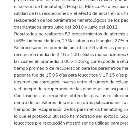
el servicio de hematología Hospital México. Para evaluar 
calidad de las recolecciones y el efecto de estas en los 
recuperación de los parámetros hematológicos de los pac
trasplantados entre Junio del 2010 y Junio del 2012.
Resultados: se realizaron 52 procedimientos de aféresis 
(46% Linfoma Hodgkin, 27% Linfoma no Hodgkin, 27% mi
Se procesaron en promedio un total de 8 volemias por pa
recolección media de 8.48 x 108 células mononucleares/
las cuales en promedio 3.06 x 106/kg corresponde a cél
tiempo promedio de recuperación para los parámetros he
paciente fue de 15.05 días para leucocitos y 17.15 días p
observó una correlación inversa entre el número de célul
y el tiempo de recuperación de las plaquetas, no así para l
Conclusiones: los recuentos obtenidos para las recolecci
dentro de los valores descritos en otras publicaciones, l
tiempos de recuperación de los parámetros hematológicos
lo que el protocolo utilizado ha mostrado ser exitoso. Sol
leucocitos pre recolección mostró ser de utilidad para pre