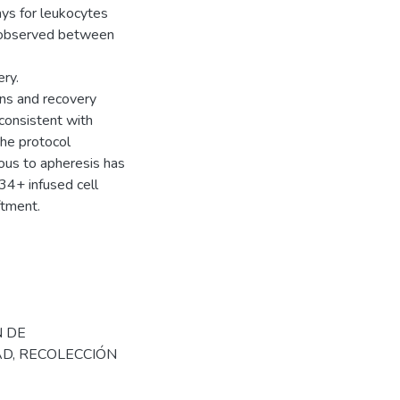
ys for leukocytes
s observed between
ery.
ons and recovery
consistent with
the protocol
ous to apheresis has
D34+ infused cell
ftment.
N DE
AD
,
RECOLECCIÓN