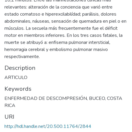
10,2 minutos. Entre las manifestaciones clínicas más
relevantes: alteración de la conciencia que varió entre
estado comatoso e hiperexcilabilídad; parálisis, dolores
abdominales, náuseas, sensación de quemadura en piel o en
músculos. La secuela más frecuentemente fue el déficit
motor en miembros inferiores. En los tres casos fatales, la
muerte se atribuyó a: enfisema pulmonar intersticial,
hemorragia cerebral y embolismo pulmonar masivo
respectivamente.
Description
ARTICULO
Keywords
ENFERMEDAD DE DESCOMPRESIÓN
,
BUCEO
,
COSTA
RICA
URI
http://hdl.handle.net/20.500.11764/2844