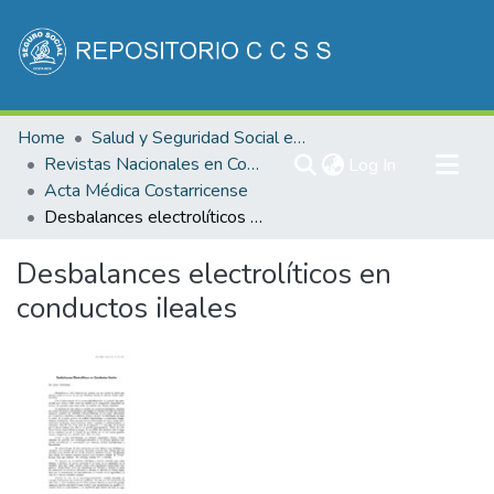
Communities & Collections
Home
Salud y Seguridad Social en Costa Rica
All of DSpace
Revistas Nacionales en Costa Rica
(current)
Log In
Acta Médica Costarricense
Statistics
Desbalances electrolíticos en conductos iIeales
Desbalances electrolíticos en
conductos iIeales