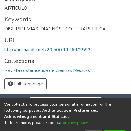
ARTICULO
Keywords
DISLIPIDEMIAS
,
DIAGNÓSTICO
,
TERAPEUTICA
URI
http://hdl.handle.net/20.500.11764/3582
Collections
Revista costarricense de Ciencias Médicas
Full item page
We collect and process your personal information for the
following purposes:
Authentication, Preferences,
Acknowledgement and Statistics
.
To learn more, please read our
privacy policy
.
DSpace software
copyright © 2002-2026
LYRASIS