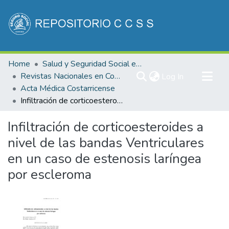
Communities & Collections
Home
Salud y Seguridad Social en Costa Rica
All of DSpace
Revistas Nacionales en Costa Rica
(current)
Log In
Acta Médica Costarricense
Statistics
Infiltración de corticoesteroides a nivel de las bandas Ventriculares en un caso de estenosis laríngea por escleroma
Infiltración de corticoesteroides a
nivel de las bandas Ventriculares
en un caso de estenosis laríngea
por escleroma