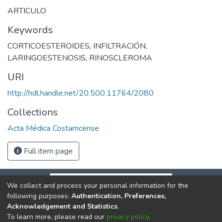
ARTICULO
Keywords
CORTICOESTEROIDES
,
INFILTRACIÓN
,
LARINGOESTENOSIS
,
RINOSCLEROMA
URI
http://hdl.handle.net/20.500.11764/2080
Collections
Acta Médica Costarricense
Full item page
We collect and process your personal information for the
following purposes:
Authentication, Preferences,
Acknowledgement and Statistics
.
To learn more, please read our
privacy policy
.