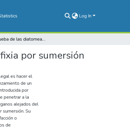
Statistics
Log In
La prueba de las diatomeas en el diagnóstico de asfixia por sumersión
fixia por sumersión
Legal es hacer el
anzamiento de un
introducida por
e penetrar a la
órganos alejados del
r sumersión. Su
facción o
dos de