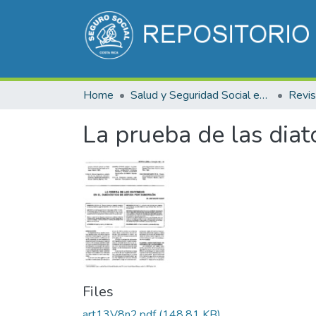
Home
Salud y Seguridad Social en Costa Rica
La prueba de las diat
Files
art13V8n2.pdf
(148.81 KB)