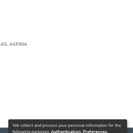
EAS
,
ASFIXIA
We collect and process your personal information for the
following purposes:
Authentication, Preferences,