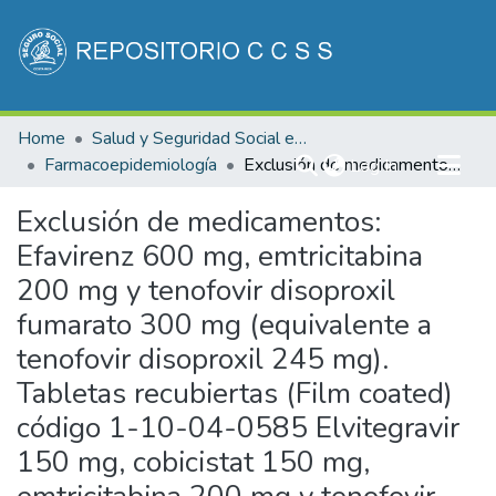
Communities & Collections
Home
Salud y Seguridad Social en Costa Rica
All of DSpace
Farmacoepidemiología
(current)
Exclusión de medicamentos: Efavirenz 600 mg, emtricitabina 200 mg y tenofovir disoproxil fumarato 300 mg (equivalente a tenofovir disoproxil 245 mg). Tabletas recubiertas (Film coated) código 1-10-04-0585 Elvitegravir 150 mg, cobicistat 150 mg, emtricitabina 200 mg y tenofovir alafenamida 10 mg. Tabletas recubiertas (Film coated) código 1-10-04-0595
Log In
Statistics
Exclusión de medicamentos:
Efavirenz 600 mg, emtricitabina
200 mg y tenofovir disoproxil
fumarato 300 mg (equivalente a
tenofovir disoproxil 245 mg).
Tabletas recubiertas (Film coated)
código 1-10-04-0585 Elvitegravir
150 mg, cobicistat 150 mg,