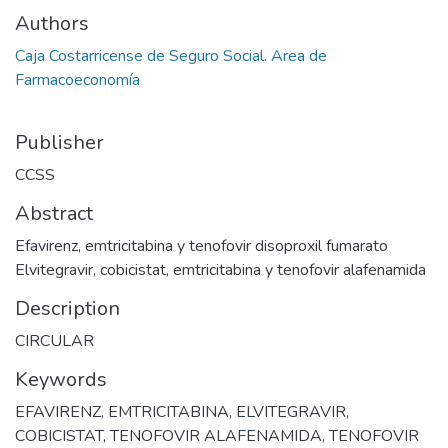
Authors
Caja Costarricense de Seguro Social. Area de
Farmacoeconomía
Publisher
CCSS
Abstract
Efavirenz, emtricitabina y tenofovir disoproxil fumarato
Elvitegravir, cobicistat, emtricitabina y tenofovir alafenamida
Description
CIRCULAR
Keywords
EFAVIRENZ
,
EMTRICITABINA
,
ELVITEGRAVIR
,
COBICISTAT
,
TENOFOVIR ALAFENAMIDA
,
TENOFOVIR