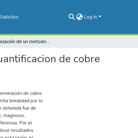
Statistics
Log In
Optimización de un metodo colorimetrico para la cuantificacion de cobre en suero
antificacion de cobre
terminación de cobre
nta linealidad por lo
o obtenida fue de
nc, magnesio,
ferencia. Por el
éndose resultados
r esta razón, es