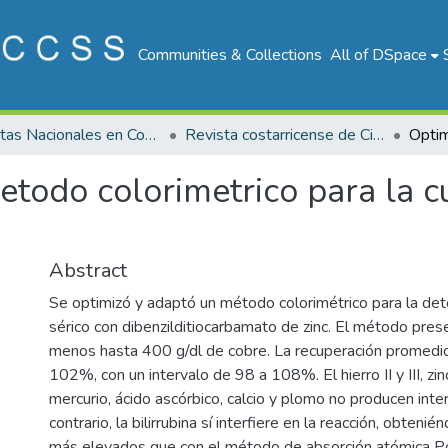
Communities & Collections
All of DSpace
Revistas Nacionales en Costa Rica
Revista costarricense de Ciencias Médicas
todo colorimetrico para la cu
Abstract
Se optimizó y adaptó un método colorimétrico para la de
sérico con dibenzilditiocarbamato de zinc. El método prese
menos hasta 400 g/dl de cobre. La recuperación promedi
102%, con un intervalo de 98 a 108%. El hierro II y III, zi
mercurio, ácido ascórbico, calcio y plomo no producen inter
contrario, la bilirrubina sí interfiere en la reacción, obteni
más elevados que con el método de absorción atómica Po