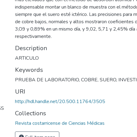
indispensable montar un blanco de muestra con el método
siempre que el suero esté ictérico. Las precisiones para 
de cobre bajos, normales y altos mostraron coeficientes d
3,O9 y 0,89% en un mismo día, y 9,02, 5,71 y 2,45% día 
respectivamente.
Description
ARTICULO
Keywords
PRUEBA DE LABORATORIO
,
COBRE
,
SUERO
,
INVEST
URI
http://hdl.handle.net/20.500.11764/3505
SS
Collections
Revista costarricense de Ciencias Médicas