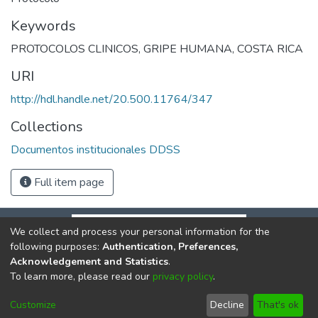
Keywords
PROTOCOLOS CLINICOS
,
GRIPE HUMANA
,
COSTA RICA
URI
http://hdl.handle.net/20.500.11764/347
Collections
Documentos institucionales DDSS
Full item page
We collect and process your personal information for the
following purposes:
Authentication, Preferences,
Acknowledgement and Statistics
.
To learn more, please read our
privacy policy
.
DSpace software
copyright © 2002-2026
LYRASIS
Cookie
Privacy
End User
Send
Customize
Decline
That's ok
settings
policy
Agreement
Feedback