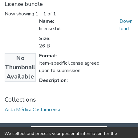
License bundle
Now showing
1 - 1 of 1
Name:
Down
license.txt
load
Size:
26 B
Format:
No
Item-specific license agreed
Thumbnail
upon to submission
Available
Description:
Collections
Acta Médica Costarricense
We collect and process your personal information for the