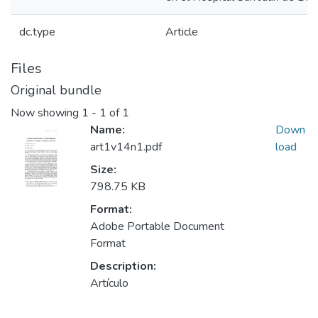
dc.type
Article
Files
Original bundle
Now showing
1 - 1 of 1
Name:
Down
art1v14n1.pdf
load
Size:
798.75 KB
Format:
Adobe Portable Document
Format
Description:
Artículo