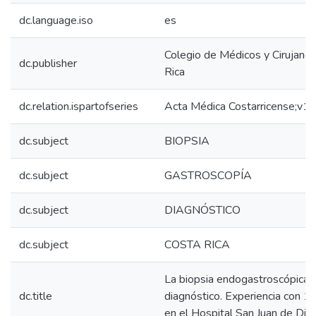
dc.language.iso
es
Colegio de Médicos y Cirujano
dc.publisher
Rica
dc.relation.ispartofseries
Acta Médica Costarricense;v1
dc.subject
BIOPSIA
dc.subject
GASTROSCOPÍA
dc.subject
DIAGNÓSTICO
dc.subject
COSTA RICA
La biopsia endogastroscópica. 
dc.title
diagnóstico. Experiencia con 1
en el Hospital San Juan de Dio