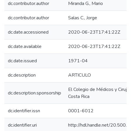
dc.contributor.author
Miranda G., Mario
dc.contributor.author
Salas C., Jorge
dc.date.accessioned
2020-06-23T17:41:22Z
dc.date.available
2020-06-23T17:41:22Z
dc.date.issued
1971-04
dc.description
ARTICULO
El Colegio de Médicos y Ciruja
dc.description.sponsorship
Costa Rica
dc.identifier.issn
0001-6012
dc.identifier.uri
http://hdl.handle.net/20.500