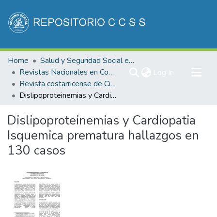
Communities & Collections
Home
Salud y Seguridad Social en Costa Rica
All of DSpace
Revistas Nacionales en Costa Rica
(current)
Log In
Revista costarricense de Ciencias Médicas
Statistics
Dislipoproteinemias y Cardiopatia Isquemica prematura hallazgos en 130 casos
Dislipoproteinemias y Cardiopatia
Isquemica prematura hallazgos en
130 casos