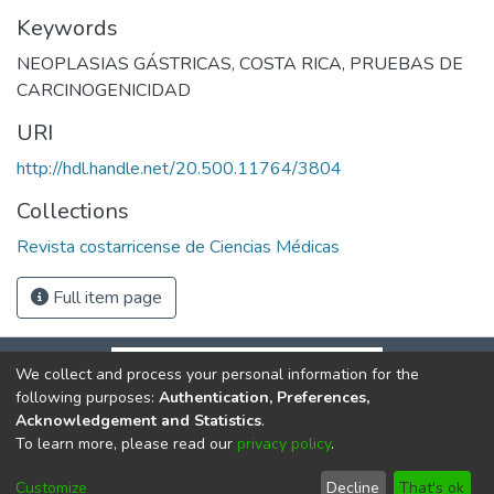
Keywords
NEOPLASIAS GÁSTRICAS
,
COSTA RICA
,
PRUEBAS DE
CARCINOGENICIDAD
URI
http://hdl.handle.net/20.500.11764/3804
Collections
Revista costarricense de Ciencias Médicas
Full item page
We collect and process your personal information for the
following purposes:
Authentication, Preferences,
Acknowledgement and Statistics
.
To learn more, please read our
privacy policy
.
DSpace software
copyright © 2002-2026
LYRASIS
Cookie
Privacy
End User
Send
Customize
Decline
That's ok