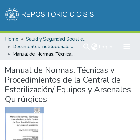
Communities & Collections
Home
Salud y Seguridad Social en Costa Rica
All of DSpace
Documentos institucionales DDSS
(current)
Log In
Manual de Normas, Técnicas y Procedimientos de la Central de Esterilización/ Equipos y Arsenales Quirúrgicos
Statistics
Manual de Normas, Técnicas y
Procedimientos de la Central de
Esterilización/ Equipos y Arsenales
Quirúrgicos