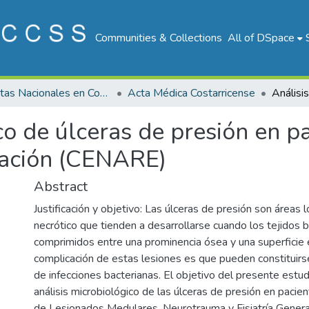
Communities & Collections
All of DSpace
Revistas Nacionales en Costa Rica
Acta Médica Costarricense
co de úlceras de presión en p
tación (CENARE)
Abstract
Justificación y objetivo: Las úlceras de presión son áreas l
necrótico que tienden a desarrollarse cuando los tejidos 
comprimidos entre una prominencia ósea y una superficie e
complicación de estas lesiones es que pueden constituirs
de infecciones bacterianas. El objetivo del presente estudi
análisis microbiológico de las úlceras de presión en pacie
de Lesionados Medulares. Neurotrauma y Fisiatría Genera