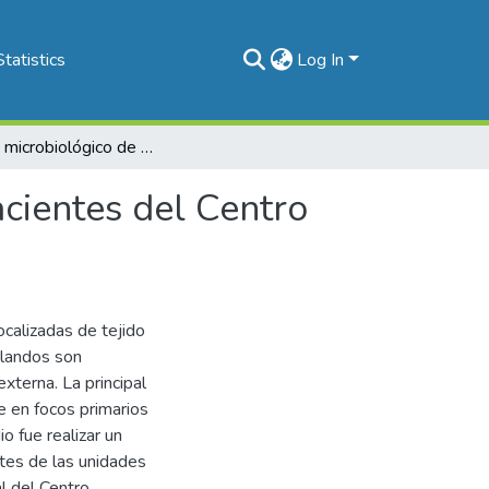
Statistics
Log In
Análisis microbiológico de úlceras de presión en pacientes del Centro Nacional de Rehabilitación (CENARE)
acientes del Centro
ocalizadas de tejido
blandos son
xterna. La principal
e en focos primarios
o fue realizar un
ntes de las unidades
l del Centro