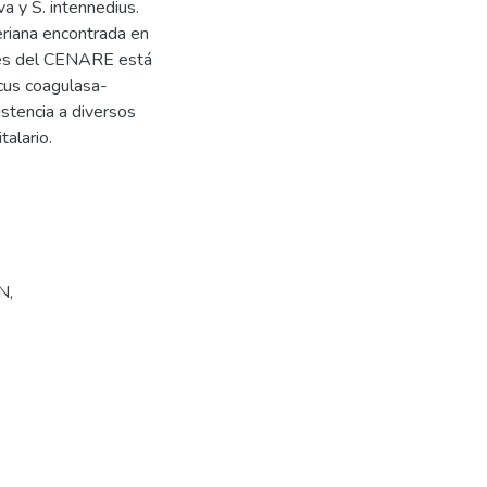
a y S. intennedius.
eriana encontrada en
ares del CENARE está
ccus coagulasa-
istencia a diversos
alario.
N
,