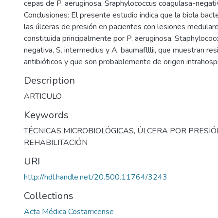
cepas de P. aeruginosa, Sraphylococcus coagulasa-negativ
Conclusiones: El presente estudio indica que la biola bact
las úlceras de presión en pacientes con lesiones medul
constituida principalmente por P. aeruginosa, Staphyloco
negativa, S. intermedius y A. baumaflllii, que muestran res
antibióticos y que son probablemente de origen intrahospit
Description
ARTICULO
Keywords
TÉCNICAS MICROBIOLÓGICAS
,
ÚLCERA POR PRESIÓ
REHABILITACIÓN
URI
http://hdl.handle.net/20.500.11764/3243
Collections
Acta Médica Costarricense