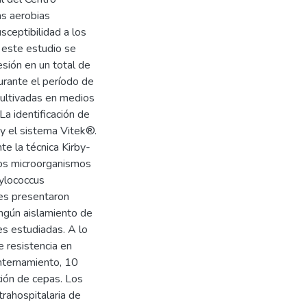
as aerobias
sceptibilidad a los
 este estudio se
sión en un total de
urante el período de
ultivadas en medios
La identificación de
 y el sistema Vitek®.
nte la técnica Kirby-
Los microorganismos
ylococcus
les presentaron
ingún aislamiento de
es estudiadas. A lo
e resistencia en
internamiento, 10
ción de cepas. Los
trahospitalaria de