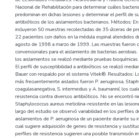
Nacional de Rehabilitación para determinar cuáles bacteri
predominan en dichas lesiones y determinar el perfil de su
antibióticos de los aislamientos bacterianos. Métodos: En
incluyeron 50 muestras recolectadas de 35 úlceras de pre
22 pacientes con daños en la médula espinal atendidos d
agosto de 1998 a marzo de 1999. Las muestras fueron c
convencionales para el aislamiento de bacterias aerobias. 
los aislamientos se realizó mediante pruebas bioquímicas
El perfil de susceptibilidad a antibióticos se realizó media
Bauer con respaldo por el sistema Vitek®. Resultados: 
más frecuentemente aislados fueron P. aeruginosa, Staph
coagulasanegativa, S. intermedius y A. baumannií, los cua
resistencia contra diversos antibióticos. No se encontró n
Staphylococcus aureus meticilina-resistente en las lesion
largo del estudio se observó variabilidad en los perfiles d
aislamientos de P. aeruginosa de un paciente durante su 
cual sugiere adquisición de genes de resistencia y sustitu
perfiles de resistencia sugieren una posible transmisión in