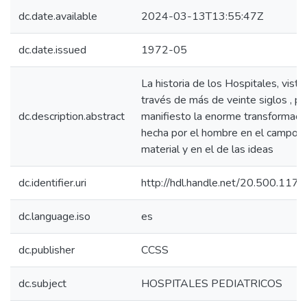
dc.date.available
2024-03-13T13:55:47Z
dc.date.issued
1972-05
La historia de los Hospitales, vista
través de más de veinte siglos , p
dc.description.abstract
manifiesto la enorme transformaci
hecha por el hombre en el campo d
material y en el de las ideas
dc.identifier.uri
http://hdl.handle.net/20.500.11
dc.language.iso
es
dc.publisher
CCSS
dc.subject
HOSPITALES PEDIATRICOS