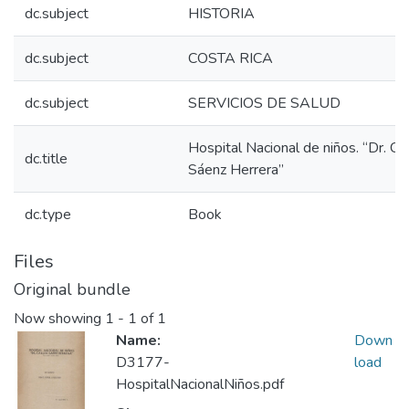
dc.subject
HISTORIA
dc.subject
COSTA RICA
dc.subject
SERVICIOS DE SALUD
Hospital Nacional de niños. “Dr. Ca
dc.title
Sáenz Herrera”
dc.type
Book
Files
Original bundle
Now showing
1 - 1 of 1
Name:
Down
D3177-
load
HospitalNacionalNiños.pdf