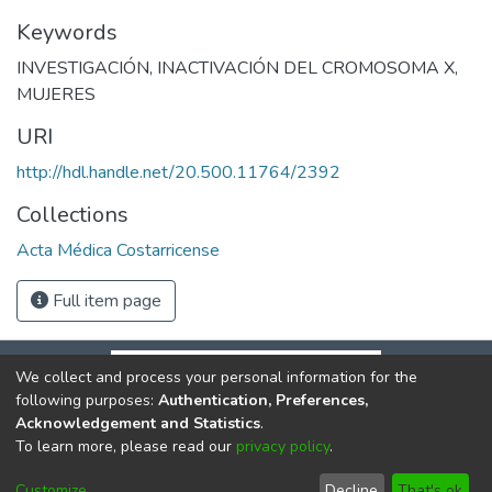
Keywords
INVESTIGACIÓN
,
INACTIVACIÓN DEL CROMOSOMA X
,
MUJERES
URI
http://hdl.handle.net/20.500.11764/2392
Collections
Acta Médica Costarricense
Full item page
We collect and process your personal information for the
following purposes:
Authentication, Preferences,
Acknowledgement and Statistics
.
To learn more, please read our
privacy policy
.
DSpace software
copyright © 2002-2026
LYRASIS
Cookie
Privacy
End User
Send
Customize
Decline
That's ok