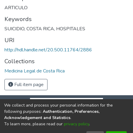
ARTICULO
Keywords
SUICIDIO
,
COSTA RICA
,
HOSPITALES
URI
http://hdl.handle.net/20.500.11764/2886
Collections
Medicina Legal de Costa Rica
Full item page
We collect and process your personal information for the
following purposes:
Authentication, Preferences,
Acknowledgement and Statistics
.
To learn more, please read our
privacy policy
.
DSpace software
copyright © 2002-2026
LYRASIS