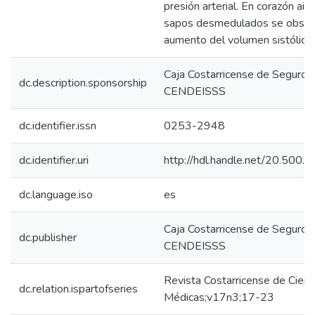
presión arterial. En corazón ais
sapos desmedulados se obser
aumento del volumen sistólico.
Caja Costarricense de Seguro S
dc.description.sponsorship
CENDEISSS
dc.identifier.issn
0253-2948
dc.identifier.uri
http://hdl.handle.net/20.500
dc.language.iso
es
Caja Costarricense de Seguro S
dc.publisher
CENDEISSS
Revista Costarricense de Cienc
dc.relation.ispartofseries
Médicas;v17n3;17-23