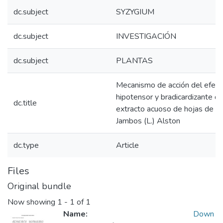
dc.subject
SYZYGIUM
dc.subject
INVESTIGACIÓN
dc.subject
PLANTAS
Mecanismo de acción del efect
hipotensor y bradicardizante d
dc.title
extracto acuoso de hojas de S
Jambos (L.) Alston
dc.type
Article
Files
Original bundle
Now showing
1 - 1 of 1
Name:
Down