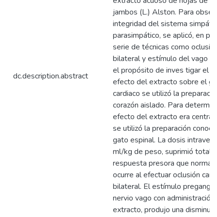
extracto acuoso de hojas de S
jambos (L.) Alston. Para observ
integridad del sistema simpáti
parasimpático, se aplicó, en per
serie de técnicas como oclusió
bilateral y estímulo del vago d
el propósito de inves tigar el p
dc.description.abstract
efecto del extracto sobre el g
cardiaco se utilizó la preparaci
corazón aislado. Para determina
efecto del extracto era central 
se utilizó la preparación conoc
gato espinal. La dosis intrave
ml/kg de peso, suprimió totalm
respuesta presora que normal
ocurre al efectuar oclusión caro
bilateral. El estímulo pregangli
nervio vago con administración 
extracto, produjo una disminuci