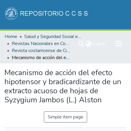
Communities & Collections
Home
Salud y Seguridad Social en Costa Rica
All of DSpace
Revistas Nacionales en Costa Rica
(current)
Log In
Revista costarricense de Ciencias Médicas
Statistics
Mecanismo de acción del efecto hipotensor y bradicardizante de un extracto acuoso de hojas de Syzygium Jambos (L.) Alston
Mecanismo de acción del efecto
hipotensor y bradicardizante de un
extracto acuoso de hojas de
Syzygium Jambos (L.) Alston
Simple item page