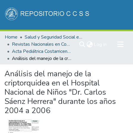
Communities & Collections
Home
Salud y Seguridad Social en Costa Rica
All of DSpace
Revistas Nacionales en Costa Rica
(current)
Log In
Acta Pediátrica Costarricense
Statistics
Análisis del manejo de la criptorquidea en el Hospital Nacional de Niños "Dr. Carlos Sáenz Herrera" durante los años 2004 a 2006
Análisis del manejo de la
criptorquidea en el Hospital
Nacional de Niños "Dr. Carlos
Sáenz Herrera" durante los años
2004 a 2006