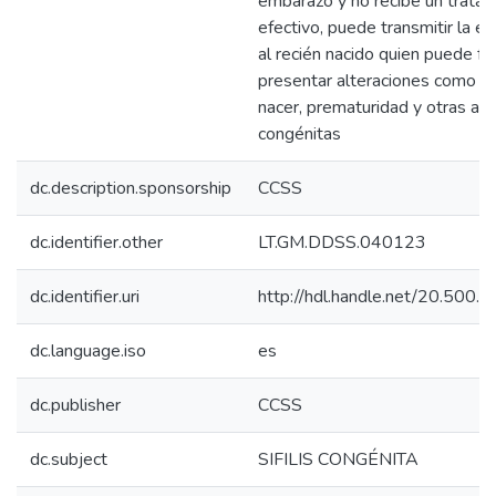
embarazo y no recibe un trata
efectivo, puede transmitir la 
al recién nacido quien puede fal
presentar alteraciones como ba
nacer, prematuridad y otras alt
congénitas
dc.description.sponsorship
CCSS
dc.identifier.other
LT.GM.DDSS.040123
dc.identifier.uri
http://hdl.handle.net/20.500
dc.language.iso
es
dc.publisher
CCSS
dc.subject
SIFILIS CONGÉNITA