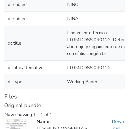
dc.subject
NIÑO
dc.subject
NIÑA
Lineamiento técnico
LT.GM.DDSS.040123. Detecci
dc.title
abordaje y seguimiento de niño
con sífilis congénita
dc.title.alternative
LT.GM.DDSS.040123
dc.type
Working Paper
Files
Original bundle
Now showing
1 - 1 of 1
Name:
Down
LT SIFILIS CONGENITA -
load