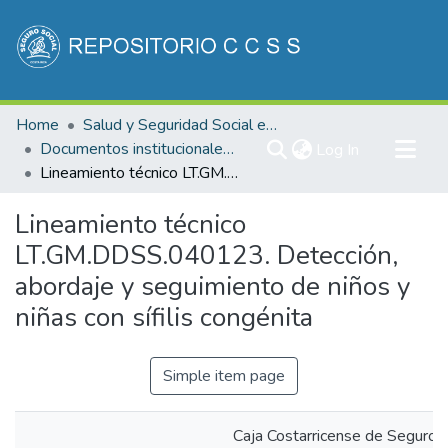
Communities & Collections
Home
Salud y Seguridad Social en Costa Rica
All of DSpace
Documentos institucionales DDSS
(current)
Log In
Lineamiento técnico LT.GM.DDSS.040123. Detección, abordaje y seguimiento de niños y niñas con sífilis congénita
Statistics
Lineamiento técnico
LT.GM.DDSS.040123. Detección,
abordaje y seguimiento de niños y
niñas con sífilis congénita
Simple item page
Caja Costarricense de Seguro S