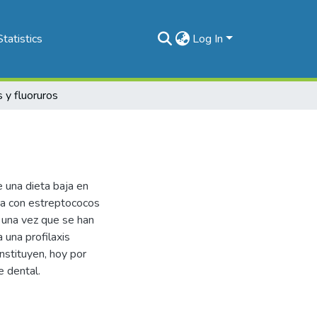
Statistics
Log In
s y fluoruros
e una dieta baja en
iva con estreptococos
l una vez que se han
 una profilaxis
onstituyen, hoy por
e dental.