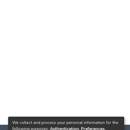
We collect and process your personal information for the
following purposes:
Authentication, Preferences,