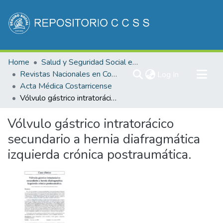
Communities & Collections
Home
Salud y Seguridad Social en Costa Rica
All of DSpace
Revistas Nacionales en Costa Rica
(current)
Log In
Acta Médica Costarricense
Statistics
Vólvulo gástrico intratorácico secundario a hernia diafragmática izquierda crónica postraumática.
Vólvulo gástrico intratorácico
secundario a hernia diafragmática
izquierda crónica postraumática.