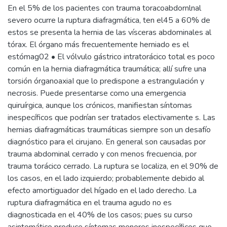
En el 5% de los pacientes con trauma toracoabdornlnal
severo ocurre la ruptura diafragmática, ten el45 a 60% de
estos se presenta la hernia de las vísceras abdominales al
tórax. El órgano más frecuentemente herniado es el
estómag02 • El vólvulo gástrico intratorácico total es poco
común en la hernia diafragmática traumática; allí sufre una
torsión órganoaxiaI que lo predispone a estrangulación y
necrosis. Puede presentarse como una emergencia
quiruírgica, aunque los crónicos, manifiestan síntomas
inespecíficos que podrían ser tratados electivamente s. Las
hernias diafragmáticas traumáticas siempre son un desafío
diagnóstico para el cirujano. En general son causadas por
trauma abdominal cerrado y con menos frecuencia, por
trauma torácico cerrado. La ruptura se localiza, en el 90% de
los casos, en el lado izquierdo; probablemente debido al
efecto amortiguador del hígado en el lado derecho. La
ruptura diafragmática en el trauma agudo no es
diagnosticada en el 40% de los casos; pues su curso