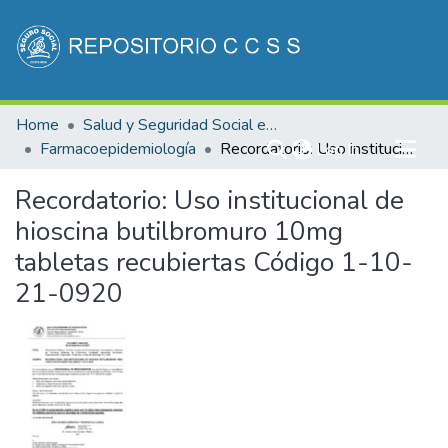
Communities & Collections
Home
Salud y Seguridad Social en Costa Rica
All of DSpace
Farmacoepidemiología
(current)
Recordatorio: Uso institucional de hioscina butilbromuro 10mg tabletas recubiertas Código 1-10-21-0920
Log In
Statistics
Recordatorio: Uso institucional de
hioscina butilbromuro 10mg
tabletas recubiertas Código 1-10-
21-0920