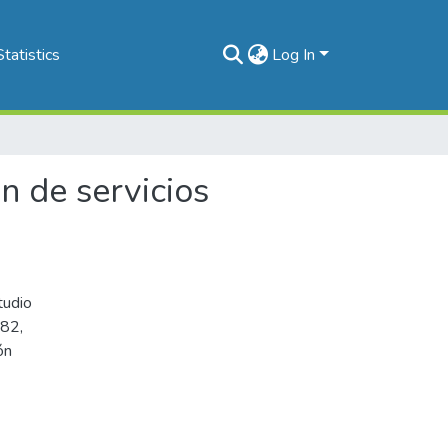
Statistics
Log In
ón de servicios
tudio
982,
ón