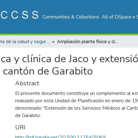
Communities & Collections
All of DSpace
Historia de la salud y seguridad social de Costa Rica
Ampliación planta física y clínica de Jaco y extensión de servicios integrales de salud al cantón de Garabito
ca y clínica de Jaco y extensi
l cantón de Garabito
Abstract
El presente documento constituye un complemento al es
realizado por esta Unidad de Planificación en enero de 1
denominado: ªExtensión de los Servicios Médicos al Cant
de Garabito.
URI
http://hdl.handle.net/20.500.11764/5069