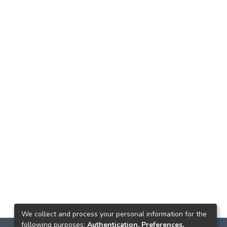
We collect and process your personal information for the
following purposes:
Authentication, Preferences,