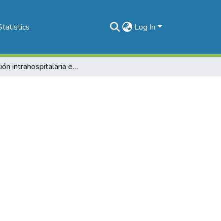
Statistics
Log In
Infección intrahospitalaria en pacientes leucémicos