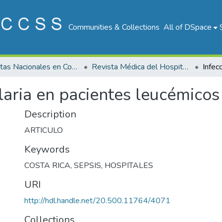
Communities & Collections
All of DSpace
Revistas Nacionales en Costa Rica
Revista Médica del Hospital Nacional de Niños "Dr. Carlos Saenz Herrera"
alaria en pacientes leucémicos
Description
ARTICULO
Keywords
COSTA RICA
,
SEPSIS
,
HOSPITALES
URI
http://hdl.handle.net/20.500.11764/4071
Collections