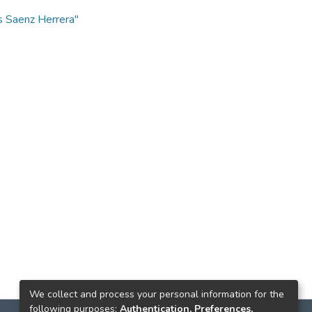
s Saenz Herrera"
We collect and process your personal information for the
following purposes:
Authentication, Preferences,