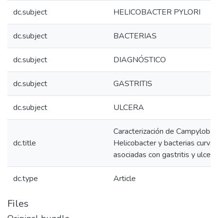
dc.subject
HELICOBACTER PYLORI
dc.subject
BACTERIAS
dc.subject
DIAGNÓSTICO
dc.subject
GASTRITIS
dc.subject
ULCERA
Caracterización de Campylobac
dc.title
Helicobacter y bacterias curva
asociadas con gastritis y ulcer
dc.type
Article
Files