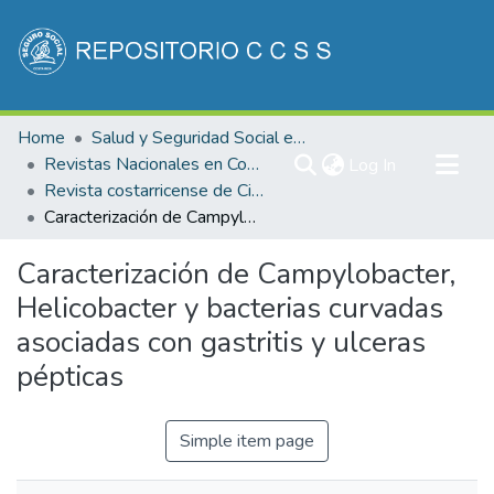
Communities & Collections
Home
Salud y Seguridad Social en Costa Rica
All of DSpace
Revistas Nacionales en Costa Rica
(current)
Log In
Revista costarricense de Ciencias Médicas
Statistics
Caracterización de Campylobacter, Helicobacter y bacterias curvadas asociadas con gastritis y ulceras pépticas
Caracterización de Campylobacter,
Helicobacter y bacterias curvadas
asociadas con gastritis y ulceras
pépticas
Simple item page