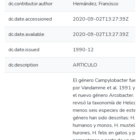
dc.contributor.author
Hernández, Francisco
dc.date.accessioned
2020-09-02T13:27:39Z
dc.date.available
2020-09-02T13:27:39Z
dc.date.issued
1990-12
dc.description
ARTICULO
El género Campylobacter fue
por Vandamme et al. 1991 y s
el nuevo género Arcobacter. 
revisó la taxonomía de Helicob
menos seis especies de este ú
género han sido descritas: H. py
humanos y monos, H. mustelas
hurones, H. felis en gatos y per