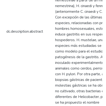
nemestrinae a partir de un mo
nemestrina), H. cinaedi y fennel
(anteriormente C. cinaedi y C. fe
Con excepción de las últimas d
especies, relacionadas con proc
hombres homosexuales, este 
dc.description.abstract
induce gastritis en sus respect
hospederos. H. mustelae, una 
especies más estudiadas se h
como modelo para el estudio d
patogénesis de la gastritis. A
inoculado experimentalmente 
animales como cerdos, perros 
con H. pylori. Por otra parte, a 
biopsias gástricas de paciente
molestias gástricas se ha obse
no cultivado, otras bacterias es
diferentes de Helicobacter, par
se ha propuesto el nombre