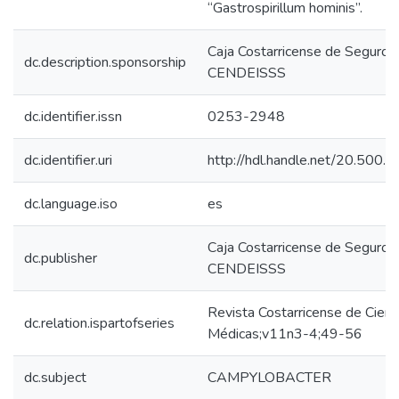
“Gastrospirillum hominis”.
Caja Costarricense de Seguro S
dc.description.sponsorship
CENDEISSS
dc.identifier.issn
0253-2948
dc.identifier.uri
http://hdl.handle.net/20.500
dc.language.iso
es
Caja Costarricense de Seguro S
dc.publisher
CENDEISSS
Revista Costarricense de Cienc
dc.relation.ispartofseries
Médicas;v11n3-4;49-56
dc.subject
CAMPYLOBACTER