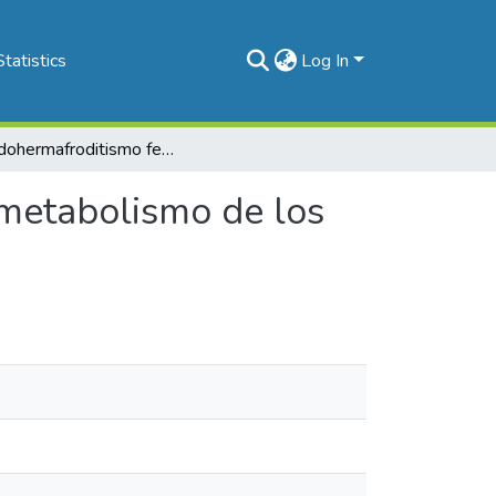
Statistics
Log In
Pseudohermafroditismo femenino con defecto del metabolismo de los electrolitos. A propósito de un caso clínico
metabolismo de los