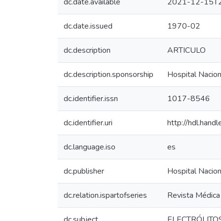
dc.date.available
2021-12-15T2
dc.date.issued
1970-02
dc.description
ARTICULO
dc.description.sponsorship
Hospital Nacion
dc.identifier.issn
1017-8546
dc.identifier.uri
http://hdl.han
dc.language.iso
es
dc.publisher
Hospital Nacion
dc.relation.ispartofseries
Revista Médica 
dc.subject
ELECTRÓLITO