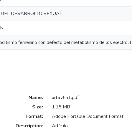
 DEL DESARROLLO SEXUAL
ÓN
itismo femenino con defecto del metabolismo de los electrolitos
Name:
art6v5n1.pdf
Size:
1.15 MB
Format:
Adobe Portable Document Format
Description:
Artículo