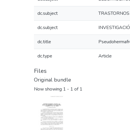
dc.subject
TRASTORNOS
dc.subject
INVESTIGACI
dc.title
Pseudohermafrod
dc.type
Article
Files
Original bundle
Now showing
1 - 1 of 1