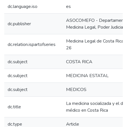
dc.language.iso
es
ASOCOMEFO - Departamento
dc.publisher
Medicina Legal, Poder Judicial,
Medicina Legal de Costa Rica
dc.relation.ispartofseries
26
dc.subject
COSTA RICA
dc.subject
MEDICINA ESTATAL
dc.subject
MEDICOS
La medicina socializada y el de
dc.title
médico en Costa Rica
dc.type
Article