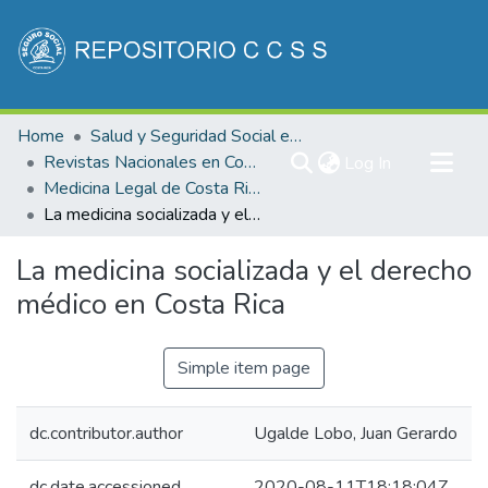
Communities & Collections
Home
Salud y Seguridad Social en Costa Rica
All of DSpace
Revistas Nacionales en Costa Rica
(current)
Log In
Medicina Legal de Costa Rica
Statistics
La medicina socializada y el derecho médico en Costa Rica
La medicina socializada y el derecho
médico en Costa Rica
Simple item page
dc.contributor.author
Ugalde Lobo, Juan Gerardo
dc.date.accessioned
2020-08-11T18:18:04Z