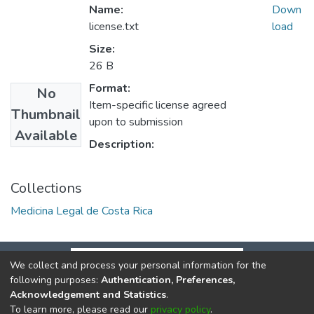
Name:
Down
license.txt
load
Size:
26 B
Format:
No
Item-specific license agreed
Thumbnail
upon to submission
Available
Description:
Collections
Medicina Legal de Costa Rica
We collect and process your personal information for the
following purposes:
Authentication, Preferences,
Acknowledgement and Statistics
.
To learn more, please read our
privacy policy
.