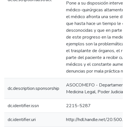
Pone a su disposición interven
médico-quirúrgicas altamente 
el médico afronta una serie de 
que hasta hace un tiempo le er
desconocidas y que en parte s
de este progreso en la medici
ejemplos son la problemática 
el trasplante de órganos, el re
parte del paciente a recibir cui
médicos y el constante aument
denuncias por mala práctica mé
ASOCOMEFO - Departamento
dc.description.sponsorship
Medicina Legal, Poder Judicial,
dc.identifier.issn
2215-5287
dc.identifier.uri
http://hdl.handle.net/20.500