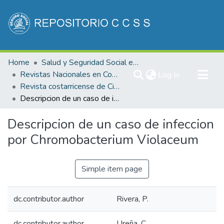
Communities & Collections
Home
Salud y Seguridad Social en Costa Rica
All of DSpace
Revistas Nacionales en Costa Rica
(current)
Log In
Revista costarricense de Ciencias Médicas
Statistics
Descripcion de un caso de infeccion por Chromobacterium Violaceum
Descripcion de un caso de infeccion
por Chromobacterium Violaceum
Simple item page
dc.contributor.author
Rivera, P.
dc.contributor.author
Ureña, C.