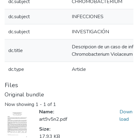
dc.subject
CHROMOBACTERIUM
dc.subject
INFECCIONES
dc.subject
INVESTIGACIÓN
Descripcion de un caso de infec
dc.title
Chromobacterium Violaceum
dc.type
Article
Files
Original bundle
Now showing
1 - 1 of 1
Name:
Down
art9v5n2.pdf
load
Size:
17.93 KB