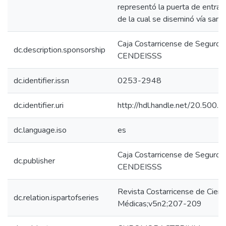
representó la puerta de entrada
de la cual se diseminó vía sang
Caja Costarricense de Seguro S
dc.description.sponsorship
CENDEISSS
dc.identifier.issn
0253-2948
dc.identifier.uri
http://hdl.handle.net/20.500
dc.language.iso
es
Caja Costarricense de Seguro S
dc.publisher
CENDEISSS
Revista Costarricense de Cienc
dc.relation.ispartofseries
Médicas;v5n2;207-209