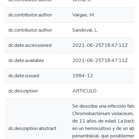
dc.contributor.author
Vargas, M.
dc.contributor.author
Sandoval, L.
dc.date.accessioned
2021-06-25T18:47:11Z
dc.date.available
2021-06-25T18:47:11Z
dc.date.issued
1984-12
dc.description
ARTICULO
Se describe una infección fatal 
Chromobacterium violaceum, en
de 11 años de edad. La bacteri
dc.description.abstract
en un hemocultivo y de un abs
periumbilical, que posiblement